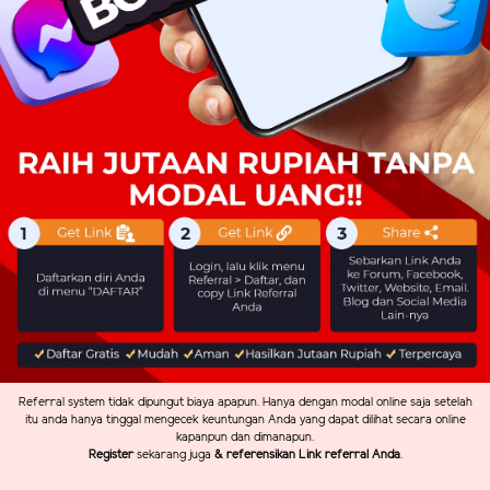
Referral system tidak dipungut biaya apapun. Hanya dengan modal online saja setelah
itu anda hanya tinggal mengecek keuntungan Anda yang dapat dilihat secara online
kapanpun dan dimanapun.
Register
sekarang juga
& referensikan Link referral Anda
.