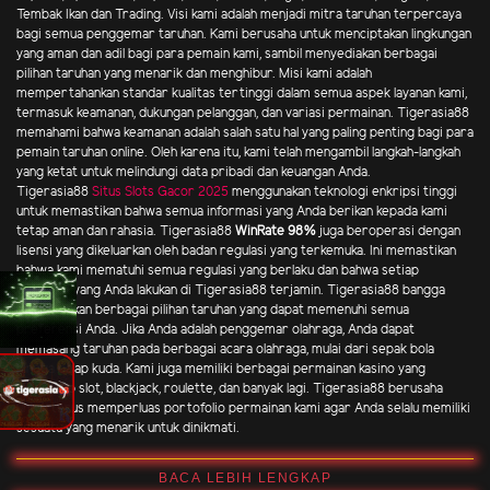
Tembak Ikan dan Trading. Visi kami adalah menjadi mitra taruhan terpercaya
bagi semua penggemar taruhan. Kami berusaha untuk menciptakan lingkungan
yang aman dan adil bagi para pemain kami, sambil menyediakan berbagai
pilihan taruhan yang menarik dan menghibur. Misi kami adalah
mempertahankan standar kualitas tertinggi dalam semua aspek layanan kami,
termasuk keamanan, dukungan pelanggan, dan variasi permainan. Tigerasia88
memahami bahwa keamanan adalah salah satu hal yang paling penting bagi para
pemain taruhan online. Oleh karena itu, kami telah mengambil langkah-langkah
yang ketat untuk melindungi data pribadi dan keuangan Anda.
Tigerasia88
Situs Slots Gacor 2025
menggunakan teknologi enkripsi tinggi
untuk memastikan bahwa semua informasi yang Anda berikan kepada kami
tetap aman dan rahasia. Tigerasia88
WinRate 98%
juga beroperasi dengan
lisensi yang dikeluarkan oleh badan regulasi yang terkemuka. Ini memastikan
bahwa kami mematuhi semua regulasi yang berlaku dan bahwa setiap
transaksi yang Anda lakukan di Tigerasia88 terjamin. Tigerasia88 bangga
menyediakan berbagai pilihan taruhan yang dapat memenuhi semua
preferensi Anda. Jika Anda adalah penggemar olahraga, Anda dapat
memasang taruhan pada berbagai acara olahraga, mulai dari sepak bola
hingga balap kuda. Kami juga memiliki berbagai permainan kasino yang
mencakup slot, blackjack, roulette, dan banyak lagi. Tigerasia88 berusaha
untuk terus memperluas portofolio permainan kami agar Anda selalu memiliki
sesuatu yang menarik untuk dinikmati.
BACA LEBIH LENGKAP